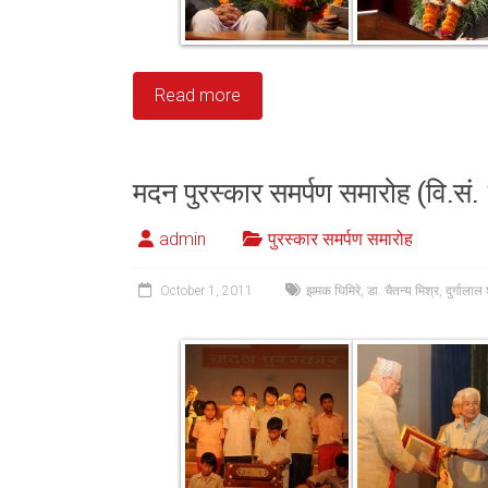
Read more
मदन पुरस्कार समर्पण समारोह (वि.सं
admin
पुरस्कार समर्पण समारोह
October 1, 2011
झमक घिमिरे
,
डा. चैतन्य मिश्र
,
दुर्गालाल श