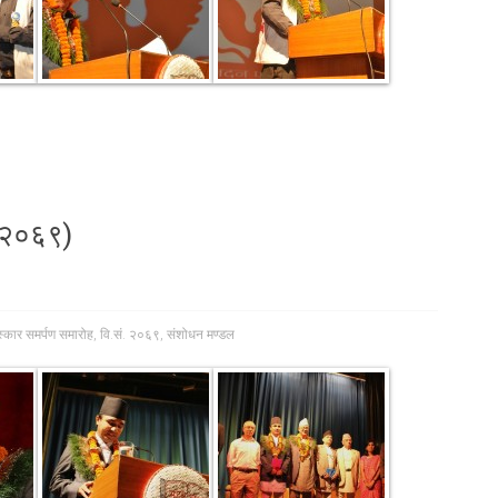
. २०६९)
स्कार समर्पण समारोह
,
वि.सं. २०६९
,
संशोधन मण्डल