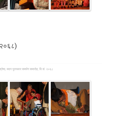
. २०६८)
्रेष्ठ
,
मदन पुरस्कार समर्पण समारोह
,
वि.सं. २०६८