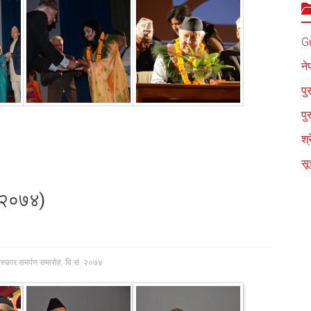
G
ने
पु
पु
श्
सू
. २०७४)
रस्कार समर्पण समारोह
,
वि.सं. २०७४