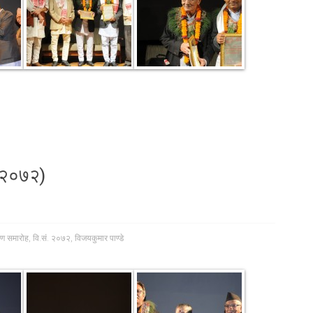
. २०७२)
पण समारोह
,
वि.सं. २०७२
,
विजयकुमार पाण्डे