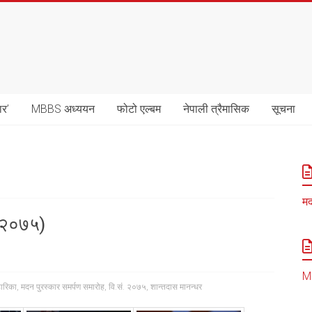
ार’
MBBS अध्ययन
फोटो एल्बम
नेपाली त्रैमासिक
सूचना
मद
. २०७५)
MB
हारिका
,
मदन पुरस्कार समर्पण समारोह
,
वि.सं. २०७५
,
शान्तदास मानन्धर