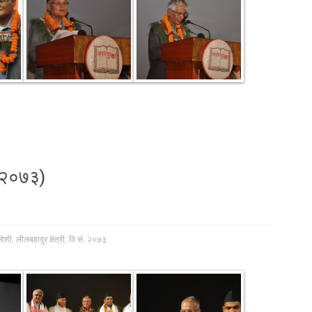
. २०७३)
जोशी
,
लीलबहादुर क्षेत्री
,
वि.सं. २०७३