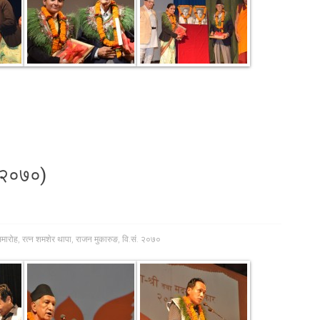
. २०७०)
समारोह
,
रत्न शमशेर थापा
,
राजन मुकारुङ
,
वि.सं. २०७०