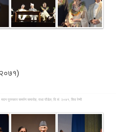
. २०७१)
,
मदन पुरस्कार समर्पण समारोह
,
राधा पौडेल
,
वि.सं. २०७१
,
शिव रेग्मी