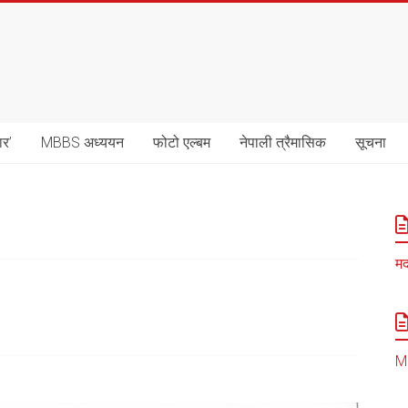
ार’
MBBS अध्ययन
फोटो एल्बम
नेपाली त्रैमासिक
सूचना
मद
MB