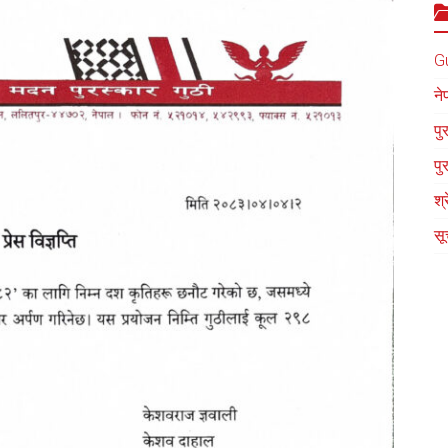
G
ने
पु
पु
श्
सू