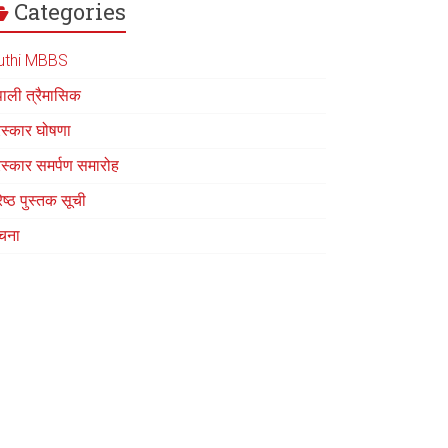
Categories
uthi MBBS
पाली त्रैमासिक
रस्कार घोषणा
रस्कार समर्पण समारोह
रेष्ठ पुस्तक सूची
चना