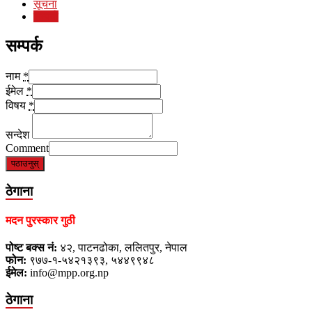
सूचना
सम्पर्क
सम्पर्क
नाम
*
ईमेल
*
विषय
*
सन्देश
Comment
पठाउनुस्
ठेगाना
मदन पुरस्कार गुठी
पोष्ट बक्स नं:
४२, पाटनढोका, ललितपुर, नेपाल
फोन:
९७७-१-५४२१३९३, ५४४९९४८
ईमेल:
info@mpp.org.np
ठेगाना