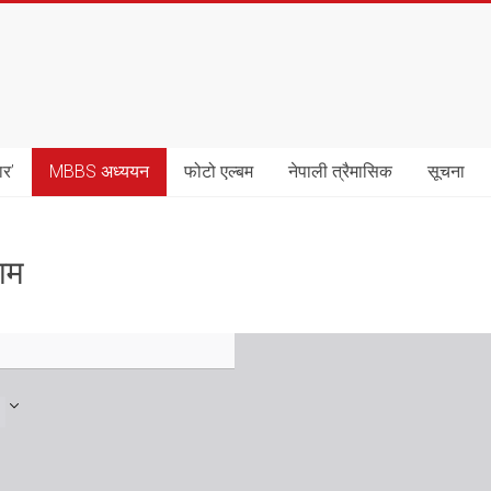
ार’
MBBS अध्ययन
फोटो एल्बम
नेपाली त्रैमासिक
सूचना
ाम