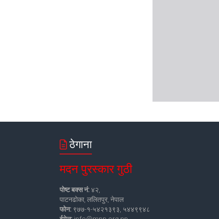
ठेगाना
मदन पुरस्कार गुठी
पोष्ट बक्स नं:
४२,
पाटनढोका, ललितपुर, नेपाल
फोन:
९७७-१-५४२१३९३, ५४४९९४८