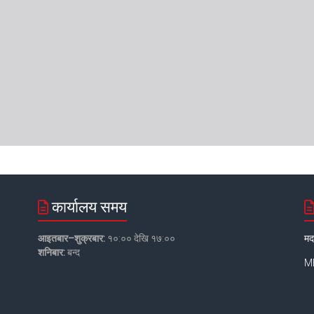
कार्यालय समय
आइतबार–शुक्रबार:
१०:०० देखि १७:००
मद
शनिबार:
बन्द
MB