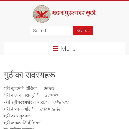
Skip
to
content
मदन
पुरस्कार
Menu
गुठी
गुठीका सदस्यहरू
श्री कुन्दमणि दीक्षित* —
अध्यक्ष
श्री कल्पना पराजुली* —
उपाध्यक्ष
रथी श्रीधरशमशेर ज.ब.रा.* —
कोषाध्यक्ष
श्री दीपक अर्याल* —
सदस्य सचिव
श्री अमर गुरुङ*
श्री कनकमणि दीक्षित*