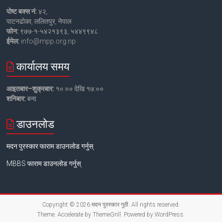
पोष्ट बक्स नं:
४२,
पाटनढोका, ललितपुर, नेपाल
फोन:
९७७-१-५४२१३९३, ५४४९९४८
ईमेल:
info@mpp.org.np
कार्यालय समय
आइतबार–शुक्रबार:
१०:०० देखि १७:००
शनिबार:
बन्द
डाउनलोड
मदन पुरस्कार फाराम डाउनलोड गर्नुस्
MBBS फाराम डाउनलोड गर्नुस्
Copyright © 2026
मदन पुरस्कार गुठी
. All rights reserved.
Theme:
Accelerate
by ThemeGrill. Powered by
WordPress
.