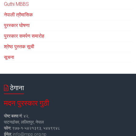
Guthi MBBS
नेपाली त्रैमासिक
पुरस्कार घोषणा
पुरस्कार समर्पण समारोह
श्रेष्ठ पुस्तक सूची
सूचना
ठेगाना
मदन पुरस्कार गुठी
पोष्ट बक्स नं:
४२,
पाटनढोका, ललितपुर, नेपाल
फोन:
९७७-१-५४२१३९३, ५४४९९४८
ईमेल:
info@mpp.org.np