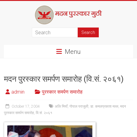
Skip
to
content
मदन
पुरस्कार
Menu
गुठी
मदन पुरस्कार समर्पण समारोह (वि.सं. २०६१)
admin
पुरस्कार समर्पण समारोह
October 17, 2004
अलि मियाँ
,
गोपाल पराजुली
,
डा. कमलप्रकाश मल्ल
,
मदन
पुरस्कार समर्पण समारोह
,
वि.सं. २०६१