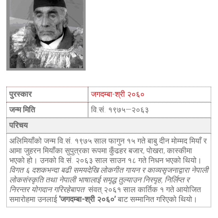
पुरस्कार
जगदम्बा-श्री २०६०
जन्म मिति
वि.सं. १९७५—२०६३
परिचय
अलिमियाँको जन्म वि.सं. १९७५ साल फागुन १५ गते बाबु दीन मोम्मद मियाँ र
आमा जुहरन मियाँका सुपुत्रका रूपमा कुँढहर बजार, पोखरा, कास्कीमा
भएको हो। उनको वि.स‌ं. २०६३ साल साउन १८ गते निधन भएको थियो।
विगत ६ दशकभन्दा बढी समयदेखि लोकगीत गायन र काव्यसृजनाद्वारा नेपाली
लोकसंस्कृति तथा नेपाली भाषालाई समृद्ध तुल्याउन निस्पृह, निर्लिप्त र
निरन्तर योगदान गरिरहेबापत
संवत् २०६१ साल कार्तिक १ गते आयोजित
समारोहमा उनलाई
‘जगदम्बा-श्री २०६०’
बाट सम्मानित गरिएको थियो।