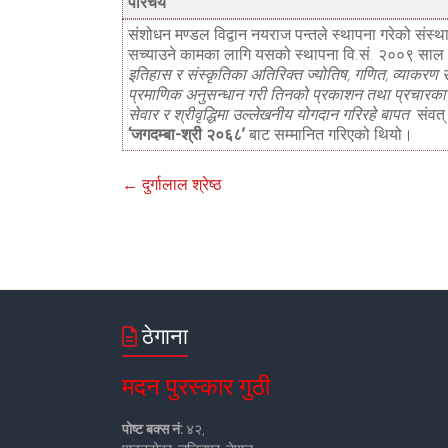
परिचय
संशोधन मण्डल विद्वान नयराज पन्तले स्थापना गरेको संस्थ
सच्याउने कामका लागि यसको स्थापना वि.सं. २००९ सा
इतिहास र संस्कृतिका अतिरिक्त ज्योतिष, गणित, व्याकरण 
प्रमाणिक अनुसन्धान गरी तिनको प्रकाशन तथा प्रचारका ला
सेवार र श्रीवृद्धिमा उल्लेखनीय योगदान गरिरहे बापत
संवत्
‘जगदम्बा-श्री २०६८’
बाट सम्मानित गरिएको थियो।
←
दुर्गालाल श्रेष्ठ
ठेगाना
मदन पुरस्कार गुठी
पोष्ट बक्स नं:
४२,