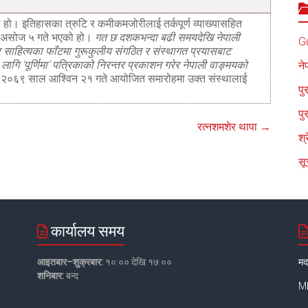
ा हो। इतिहासका त्रुटि र कमीकमजोरीलाई तर्कपूर्ण व्याख्यासहित
ल असोज ५ गते भएको हो।
गत छ दशकभन्दा बढी समयदेखि नेपाली
G
र साहित्यका फाँटमा गुरूकुलीय संगठित र संस्थागत प्रयासबाट
गि ‘पूर्णिमा’ पत्रिकाको निरन्तर प्रकाशन गरेर नेपाली वाङ्मयको
ने
 २०६९ साल आश्विन २१ गते आयोजित समारोहमा उक्त संस्थालाई
पु
पु
रत्नशमशेर थापा
→
श्
सू
कार्यालय समय
आइतबार–शुक्रबार:
१०:०० देखि १७:००
मद
शनिबार:
बन्द
MB