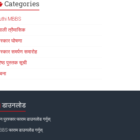
Categories
uthi MBBS
पाली त्रैमासिक
रस्कार घोषणा
रस्कार समर्पण समारोह
रेष्ठ पुस्तक सूची
चना
डाउनलोड
न पुरस्कार फाराम डाउनलोड गर्नुस्
BS फाराम डाउनलोड गर्नुस्