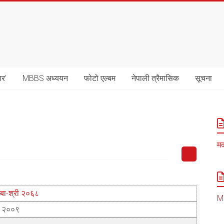
ार’
MBBS अध्ययन
फोटो एल्बम
नेपाली त्रैमासिक
सूचना
मद
्बा-श्री २०६८
MB
ं. २००९