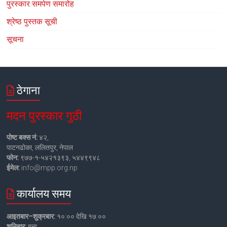
पुरस्कार समर्पण समारोह
श्रेष्ठ पुस्तक सूची
सूचना
ठेगाना
मदन पुरस्कार गुठी
पोष्ट बक्स नं:
४२,
पाटनढोका, ललितपुर, नेपाल
फोन:
९७७-१-५४२१३९३, ५४४९९४८
ईमेल:
info@mpp.org.np
कार्यालय समय
आइतबार–शुक्रबार:
१०:०० देखि १७:००
शनिबार:
बन्द