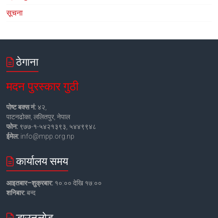
सूचना
ठेगाना
मदन पुरस्कार गुठी
पोष्ट बक्स नं:
४२,
पाटनढोका, ललितपुर, नेपाल
फोन:
९७७-१-५४२१३९३, ५४४९९४८
ईमेल:
info@mpp.org.np
कार्यालय समय
आइतबार–शुक्रबार:
१०:०० देखि १७:००
शनिबार:
बन्द
डाउनलोड