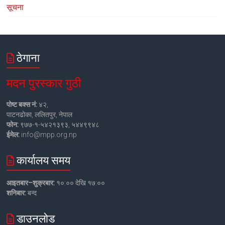
सूचना
ठेगाना
मदन पुरस्कार गुठी
पोष्ट बक्स नं:
४२,
पाटनढोका, ललितपुर, नेपाल
फोन:
९७७-१-५४२१३९३, ५४४९९४८
ईमेल:
info@mpp.org.np
कार्यालय समय
आइतबार–शुक्रबार:
१०:०० देखि १७:००
शनिबार:
बन्द
डाउनलोड