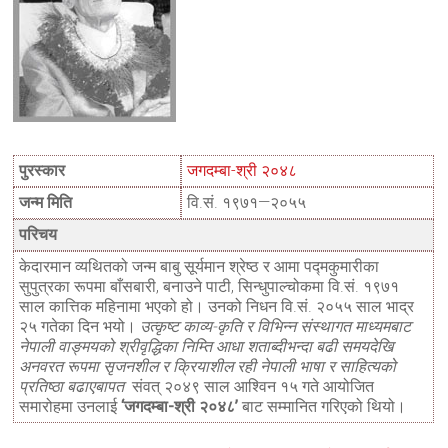
पुरस्कार
जगदम्बा-श्री २०४८
जन्म मिति
वि.सं. १९७१—२०५५
परिचय
केदारमान व्यथितको जन्म बाबु सूर्यमान श्रेष्ठ र आमा पद्‍मकुमारीका
सुपुत्रका रूपमा बाँसबारी, बनाउने पाटी, सिन्धुपाल्चोकमा वि.सं. १९७१
साल कात्तिक महिनामा भएको हो। उनको निधन
वि.सं.
२०५५ साल भाद्र
२५ गतेका दिन भयो।
उत्कृष्ट काव्य-कृति र विभिन्न संस्थागत माध्यमबाट
नेपाली वाङ्मयको श्रीवृद्धिका निम्ति आधा शताब्दीभन्दा बढी समयदेखि
अनवरत रूपमा सृजनशील र क्रियाशील रही नेपाली भाषा र साहित्यको
प्रतिष्ठा बढाएबापत
संवत् २०४९ साल आश्विन १५ गते आयोजित
समारोहमा उनलाई
‘जगदम्बा-श्री २०४८’
बाट सम्मानित गरिएको थियो।