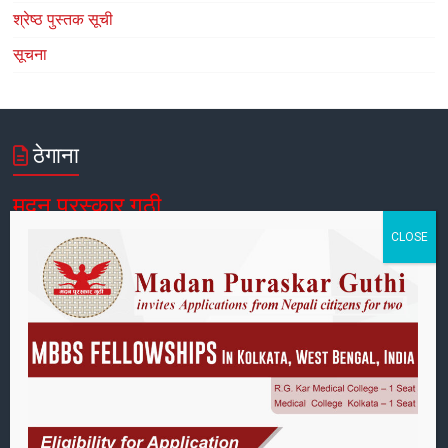
श्रेष्ठ पुस्तक सूची
सूचना
ठेगाना
मदन पुरस्कार गुठी
पोष्ट बक्स नं:
४२,
पाटनढोका, ललितपुर, नेपाल
फोन:
९७७-१-५४२१३९३, ५४४९९४८
ईमेल:
info@mpp.org.np
कार्यालय समय
आइतबार–शुक्रबार:
१०:०० देखि १७:००
शनिबार:
बन्द