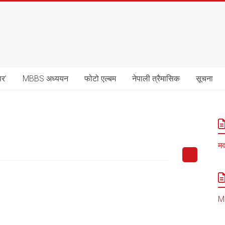
ार’
MBBS अध्ययन
फोटो एल्बम
नेपाली त्रैमासिक
सूचना
मद
MB