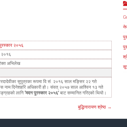
G
ने
पु
पुरस्कार २०५६
पु
ं. २०१६
श्
िक्त अभिलेख
सू
रदादेवीका सुपुत्रका रूपमा वि.सं. २०१६ साल मङ्सिर २२ गते
ास नाम दिनेशहरि अधिकारी हो। संवत् २०५७ साल आश्विन १३ गते
ङ्ग्रहको लागि
‘मदन पुरस्कार २०५६’
बाट सम्मानित गरिएको थियो।
बुद्धिनारायण श्रेष्ठ
→