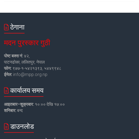
ठेगाना
मदन पुरस्कार गुठी
पोष्ट बक्स नं:
४२,
पाटनढोका, ललितपुर, नेपाल
फोन:
९७७-१-५४२१३९३, ५४४९९४८
ईमेल:
info@mpp.org.np
कार्यालय समय
आइतबार–शुक्रबार:
१०:०० देखि १७:००
शनिबार:
बन्द
डाउनलोड