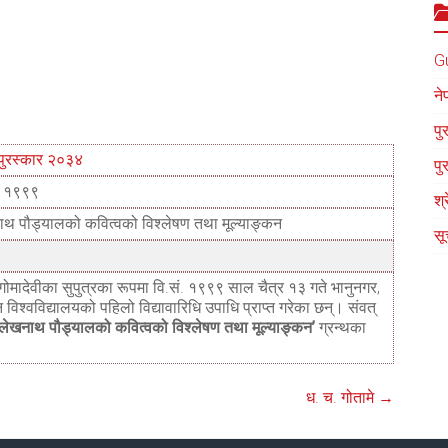
G
ने
पु
पुरस्कार २०३४
पु
ं. १९९९
श्
ाथ पौड्यालको कवित्वको विश्लेषण तथा मूल्याङ्कन
सू
मा गोमादेवीका सुपुत्रका रूपमा वि.सं. १९९९ साल चैत्र १३ गते भानुनगर,
विश्वविद्यालयको पहिलो विद्यावारिधि उपाधि प्राप्त गरेका छन्। संवत्
‘लेखनाथ पौड्यालको कवित्वको विश्लेषण तथा मूल्याङ्कन’
ग्रन्थका
ध. च. गोतामे
→