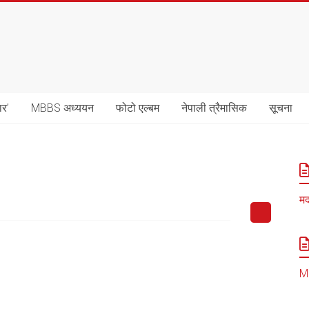
ार’
MBBS अध्ययन
फोटो एल्बम
नेपाली त्रैमासिक
सूचना
मद
MB