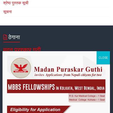
श्रेष्ठ पुस्तक सूची
सूचना
ठेगाना
मदन पुरस्कार गुठी
पोष्ट बक्स नं:
४२,
पाटनढोका, ललितपुर, नेपाल
फोन:
९७७-१-५४२१३९३, ५४४९९४८
ईमेल:
info@mpp.org.np
कार्यालय समय
आइतबार–शुक्रबार:
१०:०० देखि १७:००
शनिबार:
बन्द