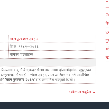
G
ने
पु
मदन पुरस्कार २०३५
पु
वि.सं. १९८९
—
२०६३
श्
घामका पाइलाहरू
सू
ी जिल्लामा बाबु गोविन्दचन्द्र गौतम तथा आमा दीपवतीदेवीका सुपुत्रका
उँ धनुषचन्द्र गौतम हो। संवत् २०३६ साल आश्विन १० गते आयोजित
ागि
‘मदन पुरस्कार २०३५’
बाट सम्मानित गरिएको थियो।
छविलाल गजुरेल
→