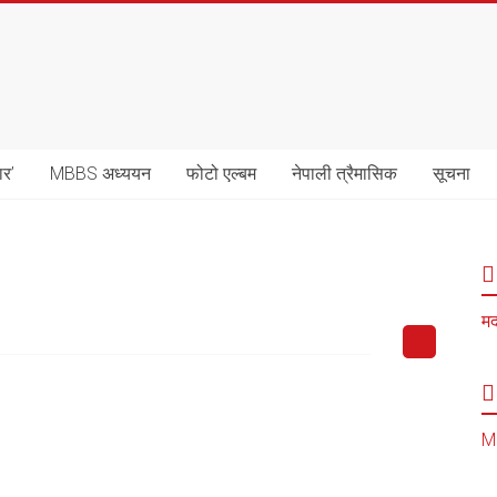
ार’
MBBS अध्ययन
फोटो एल्बम
नेपाली त्रैमासिक
सूचना
मद
MB