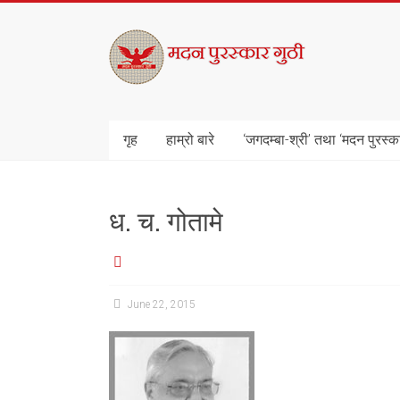
Skip
to
मदन
content
पुरस्कार
गुठी
गृह
हाम्रो बारे
‘जगदम्बा-श्री’ तथा ‘मदन पुरस्क
ध. च. गोतामे
June 22, 2015