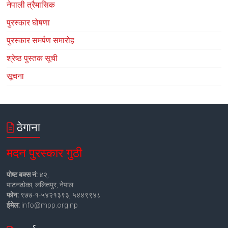
नेपाली त्रैमासिक
पुरस्कार घोषणा
पुरस्कार समर्पण समारोह
श्रेष्ठ पुस्तक सूची
सूचना
ठेगाना
मदन पुरस्कार गुठी
पोष्ट बक्स नं:
४२,
पाटनढोका, ललितपुर, नेपाल
फोन:
९७७-१-५४२१३९३, ५४४९९४८
ईमेल:
info@mpp.org.np