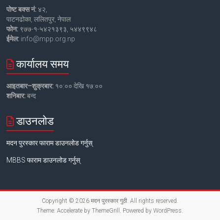
पोष्ट बक्स नं:
४२,
पाटनढोका, ललितपुर, नेपाल
फोन:
९७७-१-५४२१३९३, ५४४९९४८
ईमेल:
info@mpp.org.np
कार्यालय समय
आइतबार–शुक्रबार:
१०:०० देखि १७:००
शनिबार:
बन्द
डाउनलोड
मदन पुरस्कार फाराम डाउनलोड गर्नुस्
MBBS फाराम डाउनलोड गर्नुस्
Copyright © 2026
मदन पुरस्कार गुठी
. All rights reserved.
Theme:
Accelerate
by ThemeGrill. Powered by
WordPress
.