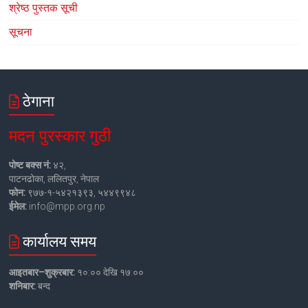
श्रेष्ठ पुस्तक सूची
सूचना
ठेगाना
मदन पुरस्कार गुठी
पोष्ट बक्स नं:
४२,
पाटनढोका, ललितपुर, नेपाल
फोन:
९७७-१-५४२१३९३, ५४४९९४८
ईमेल:
info@mpp.org.np
कार्यालय समय
आइतबार–शुक्रबार:
१०:०० देखि १७:००
शनिबार:
बन्द