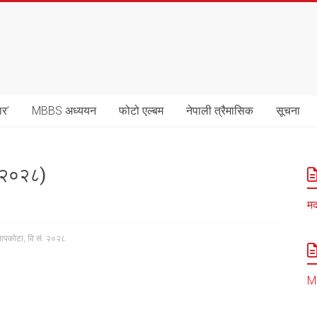
ार’
MBBS अध्ययन
फोटो एल्बम
नेपाली त्रैमासिक
सूचना
. २०२८)
मद
सापकोटा
,
वि.सं. २०२८
MB