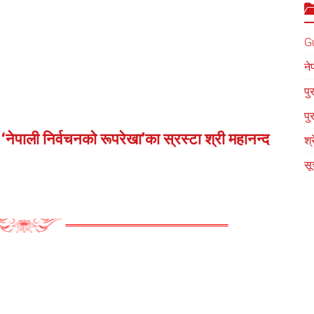
G
ने
पु
पु
नेपाली निर्वचनको रूपरेखा’का स्रस्टा श्री महानन्द
श्
सू