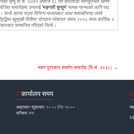
नको मृत्यु वि.सं. २०७१ असोज २८ गते काठमाडौ स्वम्भुस्थित आफ्नै
आयोजित समारोहमा उनलाई
‘मङ्गली कुसुम’
नामक ग्रन्थको लागि पद्य
ो। साथै
श्रव्य-पाठ्य विभिन्न माध्यमबाट आधा शताब्दीभन्दा लामो
ृद्धिमा बहुमुखी विशिष्ट योगदान गरेबापत
संवत् २०५८ साल कार्तिक २
स्कारबाट सम्मानित गरिएको थियो।
मदन पुरस्कार समर्पण समारोह (वि.सं. २०२८)
→
कार्यालय समय
आइतबार–शुक्रबार:
१०:०० देखि १७:००
मद
शनिबार:
बन्द
MB