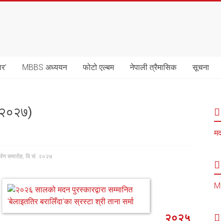
ार’
MBBS अध्ययन
फोटो एल्बम
नेपाली त्रैमासिक
सूचना
. २०२७)
मद
्पण समारोह
,
वि.सं. २०२७
MB
२०२५