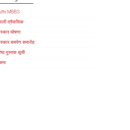
uthi MBBS
पाली त्रैमासिक
रस्कार घोषणा
रस्कार समर्पण समारोह
रेष्ठ पुस्तक सूची
चना