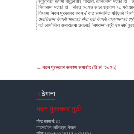
सुपुत्रका रूपमा बाटुलेचौर, पोखरा, कास्कीमा भएको हो। उ
निवासमा भएको हो। संवत् २०२७ साल श्रावण १८ गते 
विधामा
‘मदन पुरस्कार २०२५’
बाट सम्मानित गरिएको थिय
अवधिसम्म नेपाली भाषाको सेवा गरी नेपाली वाङ्गमयको श्रीव
गते आयोजित समारोहमा उनलाई
‘जगदम्बा-श्री २०५७’
पुर
←
मदन पुरस्कार समर्पण समारोह (वि.सं. २०२५)
ठेगाना
मदन पुरस्कार गुठी
पोष्ट बक्स नं:
४२,
पाटनढोका, ललितपुर, नेपाल
फोन:
९७७-१-५४२१३९३, ५४४९९४८