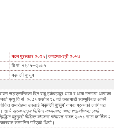
मदन पुरस्कार २०२५
|
जगदम्बा-श्री २०५७
वि.सं. १९८१—२०७१
मङ्गली कुसुम
ावण सङ्क्रान्तिका दिन बाबु हर्कबहादुर थापा र आमा मनमाया थापाका
नको मृत्यु वि.सं. २०७१ असोज २८ गते काठमाडौ स्वम्भुस्थित आफ्नै
आयोजित समारोहमा उनलाई
‘मङ्गली कुसुम’
नामक ग्रन्थको लागि पद्य
ो। साथै
श्रव्य-पाठ्य विभिन्न माध्यमबाट आधा शताब्दीभन्दा लामो
ृद्धिमा बहुमुखी विशिष्ट योगदान गरेबापत
संवत् २०५८ साल कार्तिक २
स्कारबाट सम्मानित गरिएको थियो।