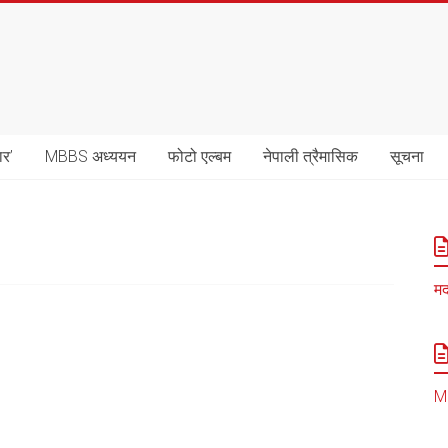
ार’
MBBS अध्ययन
फोटो एल्बम
नेपाली त्रैमासिक
सूचना
मद
MB