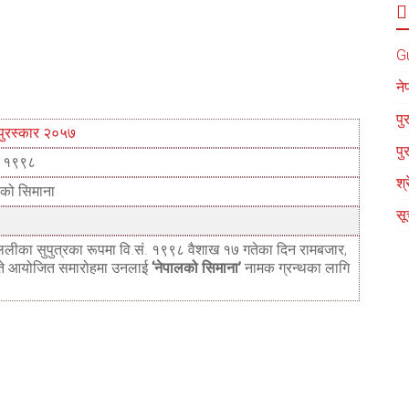
G
ने
पु
पुरस्कार २०५७
पु
ं. १९९८
श्
लको सिमाना
सू
आमा लिलीका सुपुत्रका रूपमा वि.सं. १९९८ वैशाख १७ गतेका दिन रामबजार,
गते आयोजित समारोहमा उनलाई
‘नेपालको सिमाना’
नामक ग्रन्थका लागि