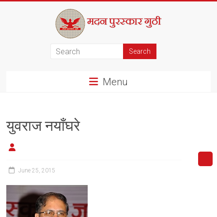
Skip
to
content
मदन
पुरस्कार
Menu
गुठी
युवराज नयाँघरे
June 25, 2015