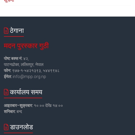
सूचना
ठेगाना
मदन पुरस्कार गुठी
पोष्ट बक्स नं:
४२,
पाटनढोका, ललितपुर, नेपाल
फोन:
९७७-१-५४२१३९३, ५४४९९४८
ईमेल:
info@mpp.org.np
कार्यालय समय
आइतबार–शुक्रबार:
१०:०० देखि १७:००
शनिबार:
बन्द
डाउनलोड