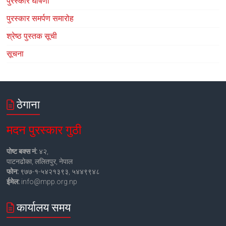
पुरस्कार घोषणा
पुरस्कार समर्पण समारोह
श्रेष्ठ पुस्तक सूची
सूचना
ठेगाना
मदन पुरस्कार गुठी
पोष्ट बक्स नं:
४२,
पाटनढोका, ललितपुर, नेपाल
फोन:
९७७-१-५४२१३९३, ५४४९९४८
ईमेल:
info@mpp.org.np
कार्यालय समय