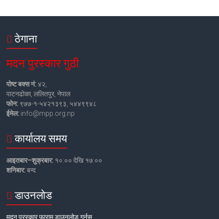
ठेगाना
मदन पुरस्कार गुठी
पोष्ट बक्स नं:
४२,
पाटनढोका, ललितपुर, नेपाल
फोन:
९७७-१-५४२१३९३, ५४४९९४८
ईमेल:
info@mpp.org.np
कार्यालय समय
आइतबार–शुक्रबार:
१०:०० देखि १७:००
शनिबार:
बन्द
डाउनलोड
मदन पुरस्कार फाराम डाउनलोड गर्नुस्