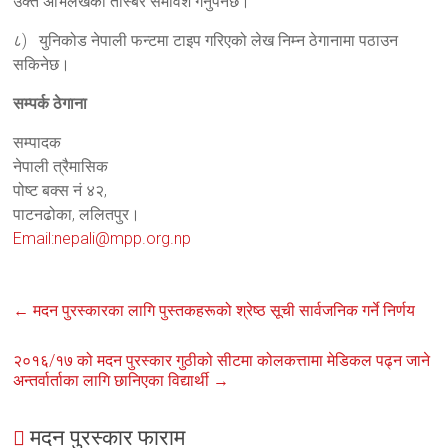
उक्त अभिलेखको तस्बिर समावेश गर्नुपर्नेछ।
८) युनिकोड नेपाली फन्टमा टाइप गरिएको लेख निम्न ठेगानामा पठाउन
सकिनेछ।
सम्पर्क ठेगाना
सम्पादक
नेपाली त्रैमासिक
पोष्ट बक्स नं ४२,
पाटनढोका, ललितपुर।
Email:nepali@mpp.org.np
←
मदन पुरस्कारका लागि पुस्तकहरूको श्रेष्ठ सूची सार्वजनिक गर्ने निर्णय
२०१६/१७ को मदन पुरस्कार गुठीको सीटमा कोलकत्तामा मेडिकल पढ्न जाने
अन्तर्वार्ताका लागि छानिएका विद्यार्थी
→
मदन पुरस्कार फाराम