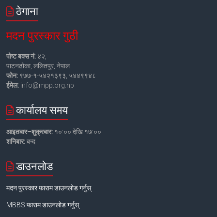
ठेगाना
मदन पुरस्कार गुठी
पोष्ट बक्स नं:
४२,
पाटनढोका, ललितपुर, नेपाल
फोन:
९७७-१-५४२१३९३, ५४४९९४८
ईमेल:
info@mpp.org.np
कार्यालय समय
आइतबार–शुक्रबार:
१०:०० देखि १७:००
शनिबार:
बन्द
डाउनलोड
मदन पुरस्कार फाराम डाउनलोड गर्नुस्
MBBS फाराम डाउनलोड गर्नुस्