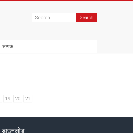
सम्पर्क
8
19
20
21
डाउनलोड