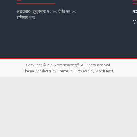
आइतबार–शुक्रबार:
१०:०० देखि १७:००
मद
शनिबार:
बन्द
MB
Copyright © 2026
मदन पुरस्कार गुठी
. All rights reserved.
Theme:
Accelerate
by ThemeGrill. Powered by
WordPress
.