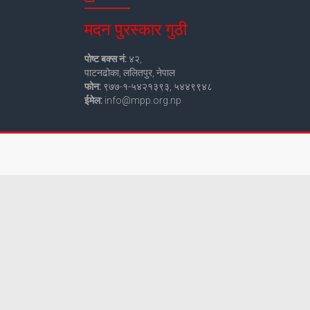
मदन पुरस्कार गुठी
पोष्ट बक्स नं:
४२,
पाटनढोका, ललितपुर, नेपाल
फोन:
९७७-१-५४२१३९३, ५४४९९४८
ईमेल:
info@mpp.org.np