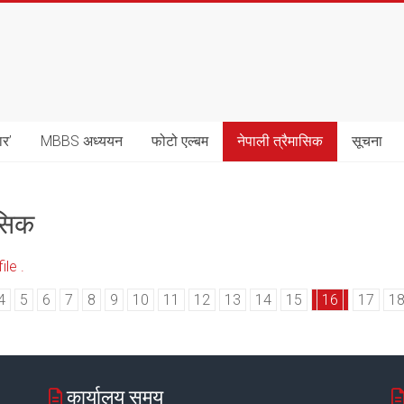
ार’
MBBS अध्ययन
फोटो एल्बम
नेपाली त्रैमासिक
सूचना
ासिक
le .
4
5
6
7
8
9
10
11
12
13
14
15
16
17
1
कार्यालय समय