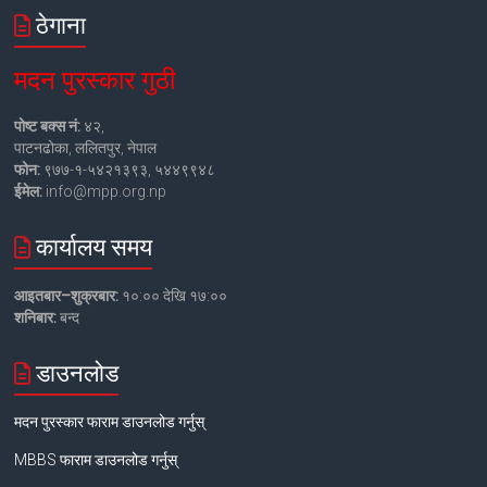
ठेगाना
मदन पुरस्कार गुठी
पोष्ट बक्स नं:
४२,
पाटनढोका, ललितपुर, नेपाल
फोन:
९७७-१-५४२१३९३, ५४४९९४८
ईमेल:
info@mpp.org.np
कार्यालय समय
आइतबार–शुक्रबार:
१०:०० देखि १७:००
शनिबार:
बन्द
डाउनलोड
मदन पुरस्कार फाराम डाउनलोड गर्नुस्
MBBS फाराम डाउनलोड गर्नुस्