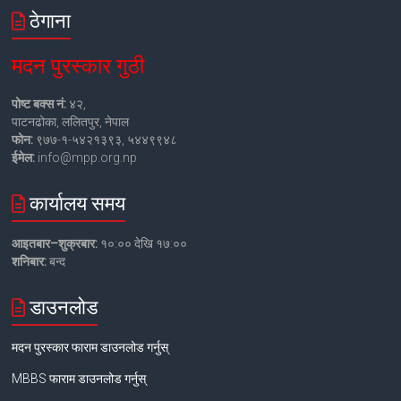
ठेगाना
मदन पुरस्कार गुठी
पोष्ट बक्स नं:
४२,
पाटनढोका, ललितपुर, नेपाल
फोन:
९७७-१-५४२१३९३, ५४४९९४८
ईमेल:
info@mpp.org.np
कार्यालय समय
आइतबार–शुक्रबार:
१०:०० देखि १७:००
शनिबार:
बन्द
डाउनलोड
मदन पुरस्कार फाराम डाउनलोड गर्नुस्
MBBS फाराम डाउनलोड गर्नुस्