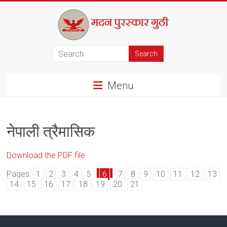
Skip
to
content
मदन
पुरस्कार
Menu
गुठी
नेपाली त्रैमासिक
Download the PDF file .
Pages:
1
2
3
4
5
6
7
8
9
10
11
12
13
14
15
16
17
18
19
20
21