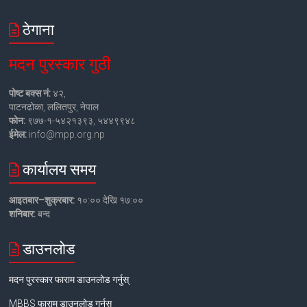
ठेगाना
मदन पुरस्कार गुठी
पोष्ट बक्स नं:
४२,
पाटनढोका, ललितपुर, नेपाल
फोन:
९७७-१-५४२१३९३, ५४४९९४८
ईमेल:
info@mpp.org.np
कार्यालय समय
आइतबार–शुक्रबार:
१०:०० देखि १७:००
शनिबार:
बन्द
डाउनलोड
मदन पुरस्कार फाराम डाउनलोड गर्नुस्
MBBS फाराम डाउनलोड गर्नुस्