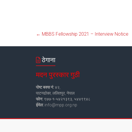
←
MBBS Fellowship 2021 – Interview Notice
ठेगाना
मदन पुरस्कार गुठी
पोष्ट बक्स नं:
४२,
पाटनढोका, ललितपुर, नेपाल
फोन:
९७७-१-५४२१३९३, ५४४९९४८
ईमेल:
info@mpp.org.np