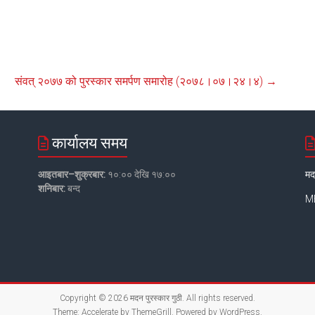
संवत् २०७७ को पुरस्कार समर्पण समारोह (२०७८।०७।२४।४)
→
कार्यालय समय
आइतबार–शुक्रबार:
१०:०० देखि १७:००
मद
शनिबार:
बन्द
MB
Copyright © 2026
मदन पुरस्कार गुठी
. All rights reserved.
Theme:
Accelerate
by ThemeGrill. Powered by
WordPress
.