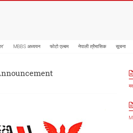
ार’
MBBS अध्ययन
फोटो एल्बम
नेपाली त्रैमासिक
सूचना
 Announcement
मद
MB