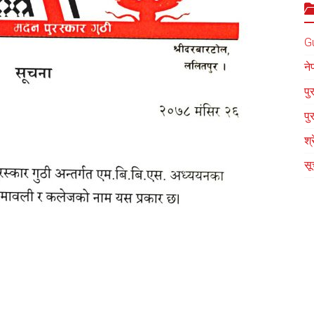
G
ने
पु
पु
श्
सू