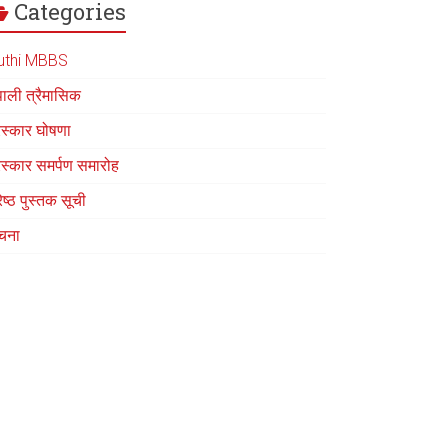
Categories
uthi MBBS
पाली त्रैमासिक
रस्कार घोषणा
रस्कार समर्पण समारोह
रेष्ठ पुस्तक सूची
चना