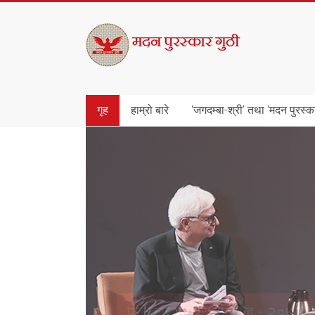
Skip
to
मदन
content
पुरस्कार
गुठी
गृह
हाम्रो बारे
‘जगदम्बा-श्री’ तथा ‘मदन पुरस्क
पुरस्कार समर्पण समारोह - २०७३