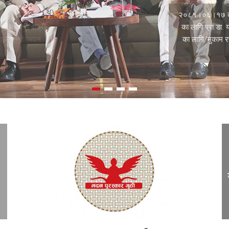
लबहादुर क्षत्री
मलाल जोशी "मदन