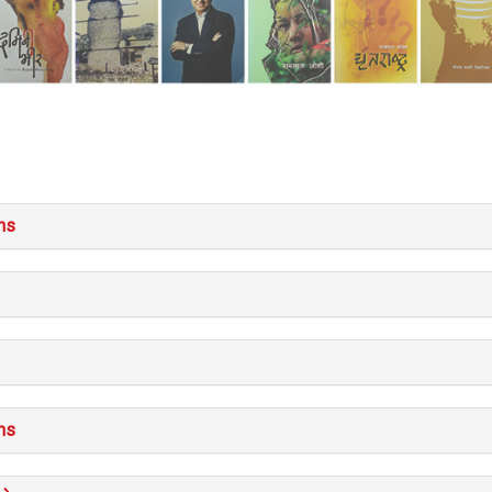
ns
ns