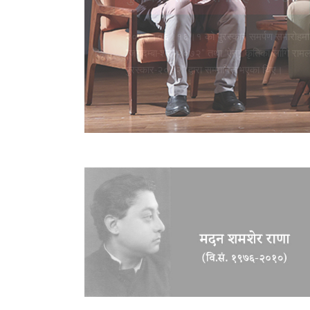
२०७३।०६।१६।१ को पुरस्कार समर्पण समारोहमा ली
"जगदम्बा-श्री-२०७२" तथा 'ऐना' कृतिका लागि रा
पुरस्कार-२०७२" द्वारा सम्मानित भएका थिए।