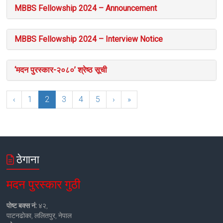
MBBS Fellowship 2024 – Announcement
MBBS Fellowship 2024 – Interview Notice
‘मदन पुरस्कार-२०८०’ श्रेष्ठ सूची
‹
1
2
3
4
5
›
»
ठेगाना
मदन पुरस्कार गुठी
पोष्ट बक्स नं:
४२,
पाटनढोका, ललितपुर, नेपाल