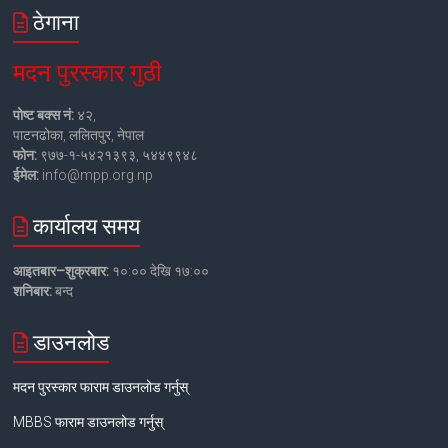
ठेगाना
मदन पुरस्कार गुठी
पोष्ट बक्स नं:
४२,
पाटनढोका, ललितपुर, नेपाल
फोन:
९७७-१-५४२१३९३, ५४४९९४८
ईमेल:
info@mpp.org.np
कार्यालय समय
आइतबार–शुक्रबार:
१०:०० देखि १७:००
शनिबार:
बन्द
डाउनलोड
मदन पुरस्कार फाराम डाउनलोड गर्नुस्
MBBS फाराम डाउनलोड गर्नुस्