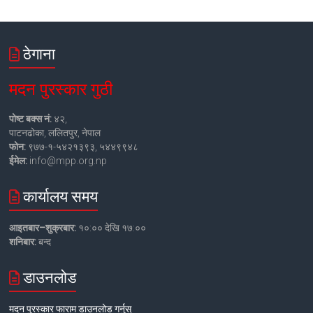
ठेगाना
मदन पुरस्कार गुठी
पोष्ट बक्स नं:
४२,
पाटनढोका, ललितपुर, नेपाल
फोन:
९७७-१-५४२१३९३, ५४४९९४८
ईमेल:
info@mpp.org.np
कार्यालय समय
आइतबार–शुक्रबार:
१०:०० देखि १७:००
शनिबार:
बन्द
डाउनलोड
मदन पुरस्कार फाराम डाउनलोड गर्नुस्