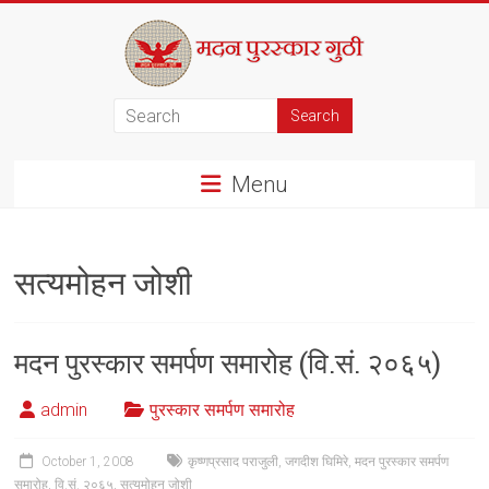
Skip
to
content
मदन
पुरस्कार
Menu
गुठी
सत्यमोहन जोशी
मदन पुरस्कार समर्पण समारोह (वि.सं. २०६५)
admin
पुरस्कार समर्पण समारोह
October 1, 2008
कृष्णप्रसाद पराजुली
,
जगदीश घिमिरे
,
मदन पुरस्कार समर्पण
समारोह
,
वि.सं. २०६५
,
सत्यमोहन जोशी