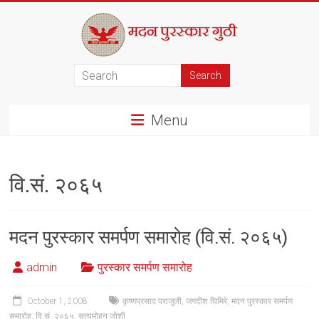
Skip
to
content
मदन
पुरस्कार
Menu
गुठी
वि.सं. २०६५
मदन पुरस्कार समर्पण समारोह (वि.सं. २०६५)
admin
पुरस्कार समर्पण समारोह
October 1, 2008
कृष्णप्रसाद पराजुली
,
जगदीश घिमिरे
,
मदन पुरस्कार समर्पण
समारोह
,
वि.सं. २०६५
,
सत्यमोहन जोशी