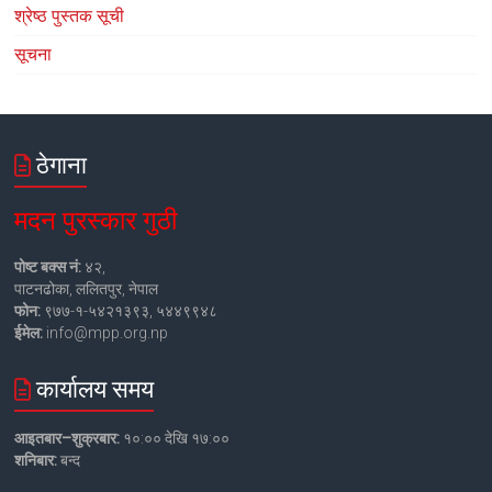
श्रेष्ठ पुस्तक सूची
सूचना
ठेगाना
मदन पुरस्कार गुठी
पोष्ट बक्स नं:
४२,
पाटनढोका, ललितपुर, नेपाल
फोन:
९७७-१-५४२१३९३, ५४४९९४८
ईमेल:
info@mpp.org.np
कार्यालय समय
आइतबार–शुक्रबार:
१०:०० देखि १७:००
शनिबार:
बन्द