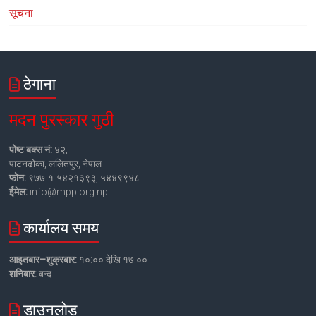
सूचना
ठेगाना
मदन पुरस्कार गुठी
पोष्ट बक्स नं:
४२,
पाटनढोका, ललितपुर, नेपाल
फोन:
९७७-१-५४२१३९३, ५४४९९४८
ईमेल:
info@mpp.org.np
कार्यालय समय
आइतबार–शुक्रबार:
१०:०० देखि १७:००
शनिबार:
बन्द
डाउनलोड