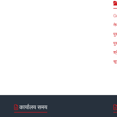
G
ने
पु
पु
श्
सू
कार्यालय समय