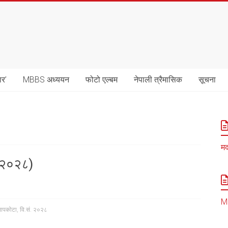
ार’
MBBS अध्ययन
फोटो एल्बम
नेपाली त्रैमासिक
सूचना
मद
. २०२८)
MB
सापकोटा
,
वि.सं. २०२८