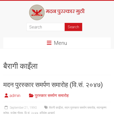
Skip
to
content
मदन
पुरस्कार
Menu
गुठी
बैरागी काइँला
मदन पुरस्कार समर्पण समारोह (वि.सं. २०४७)
admin
पुरस्कार समर्पण समारोह
September 21, 1990
बैरागी काइँला
,
मदन पुरस्कार समर्पण समारोह
,
मदनकृष्ण
श्रेष्ठ
,
राजेश गौतम
,
वि.सं. २०४७
,
हरिवंश आचार्य