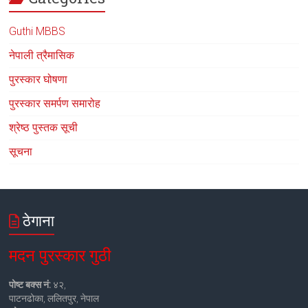
Guthi MBBS
नेपाली त्रैमासिक
पुरस्कार घोषणा
पुरस्कार समर्पण समारोह
श्रेष्ठ पुस्तक सूची
सूचना
ठेगाना
मदन पुरस्कार गुठी
पोष्ट बक्स नं:
४२,
पाटनढोका, ललितपुर, नेपाल