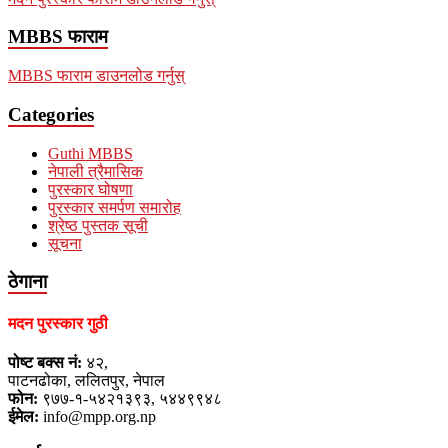
MBBS फाराम
MBBS फाराम डाउनलोड गर्नुस्
Categories
Guthi MBBS
नेपाली त्रैमासिक
पुरस्कार घोषणा
पुरस्कार समर्पण समारोह
श्रेष्ठ पुस्तक सूची
सूचना
ठेगाना
मदन पुरस्कार गुठी
पोष्ट बक्स नं:
४२,
पाटनढोका, ललितपुर, नेपाल
फोन:
९७७-१-५४२१३९३, ५४४९९४८
ईमेल:
info@mpp.org.np