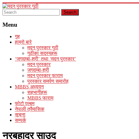
Skip
to
content
मदन
Menu
पुरस्कार
गुठी
गृह
हाम्रो बारे
मदन पुरस्कार गुठी
गुठीका सदस्यहरू
‘जगदम्बा-श्री’ तथा ‘मदन पुरस्कार’
मदन पुरस्कार
जगदम्बा-श्री
मदन पुरस्कार फाराम
पुरस्कार समर्पण समारोह
MBBS अध्ययन
सहभागीहरू
MBBS फाराम
फोटो एल्बम
नेपाली त्रैमासिक
सूचना
सम्पर्क
नरबहादुर साउद