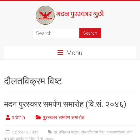
Skip
to
content
मदन
पुरस्कार
Menu
गुठी
दौलतविक्रम विष्ट
मदन पुरस्कार समर्पण समारोह (वि.सं. २०४६)
admin
पुरस्कार समर्पण समारोह
October 6, 1989
डा. छविलाल गजुरेल
,
दौलतविक्रम विष्ट
,
नारायणगोपाल
,
मदन
पुरस्कार समर्पण समारोह
,
वि.सं. २०४६