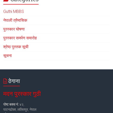
Guthi MBBS
नेपाली त्रैमासिक
पुरस्कार घोषणा
पुरस्कार समर्पण समारोह
श्रेष्ठ पुस्तक सूची
सूचना
ठेगाना
मदन पुरस्कार गुठी
पोष्ट बक्स नं:
४२,
पाटनढोका, ललितपुर, नेपाल