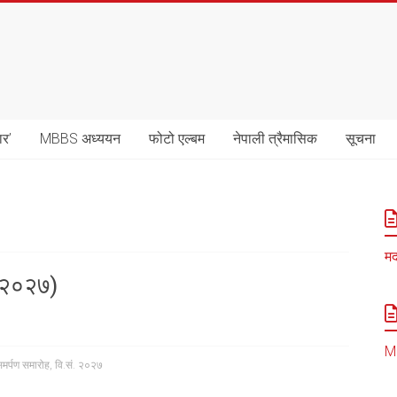
ार’
MBBS अध्ययन
फोटो एल्बम
नेपाली त्रैमासिक
सूचना
मद
. २०२७)
MB
समर्पण समारोह
,
वि.सं. २०२७