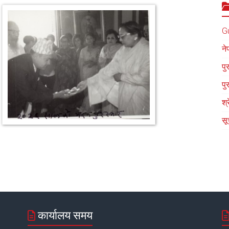
G
ने
पु
पु
श्
सू
कार्यालय समय