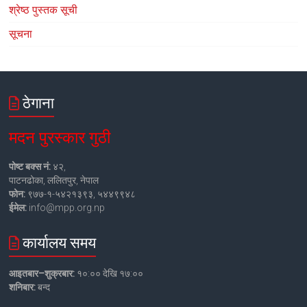
श्रेष्ठ पुस्तक सूची
सूचना
ठेगाना
मदन पुरस्कार गुठी
पोष्ट बक्स नं:
४२,
पाटनढोका, ललितपुर, नेपाल
फोन:
९७७-१-५४२१३९३, ५४४९९४८
ईमेल:
info@mpp.org.np
कार्यालय समय
आइतबार–शुक्रबार:
१०:०० देखि १७:००
शनिबार:
बन्द