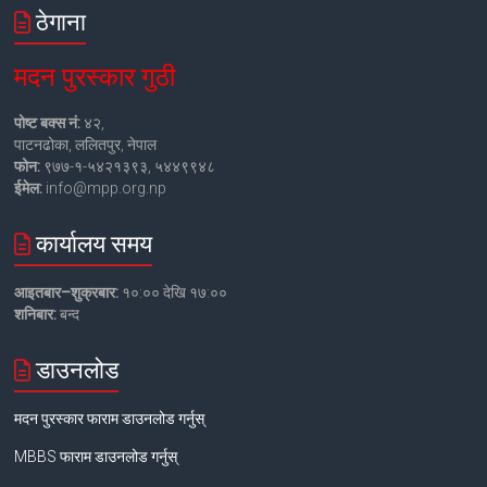
ठेगाना
मदन पुरस्कार गुठी
पोष्ट बक्स नं:
४२,
पाटनढोका, ललितपुर, नेपाल
फोन:
९७७-१-५४२१३९३, ५४४९९४८
ईमेल:
info@mpp.org.np
कार्यालय समय
आइतबार–शुक्रबार:
१०:०० देखि १७:००
शनिबार:
बन्द
डाउनलोड
मदन पुरस्कार फाराम डाउनलोड गर्नुस्
MBBS फाराम डाउनलोड गर्नुस्