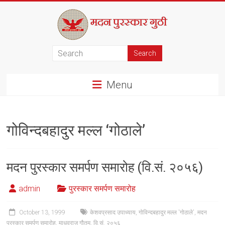
Skip
to
content
मदन
पुरस्कार
Menu
गुठी
गोविन्दबहादुर मल्ल ‘गोठाले’
मदन पुरस्कार समर्पण समारोह (वि.सं. २०५६)
admin
पुरस्कार समर्पण समारोह
October 13, 1999
केशवप्रसाद उपाध्याय
,
गोविन्दबहादुर मल्ल 'गोठाले'
,
मदन
पुरस्कार समर्पण समारोह
,
माधवराज गौतम
,
वि.सं. २०५६