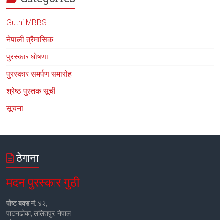
Guthi MBBS
नेपाली त्रैमासिक
पुरस्कार घोषणा
पुरस्कार समर्पण समारोह
श्रेष्ठ पुस्तक सूची
सूचना
ठेगाना
मदन पुरस्कार गुठी
पोष्ट बक्स नं:
४२,
पाटनढोका, ललितपुर, नेपाल