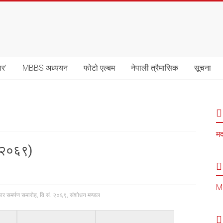
ार’
MBBS अध्ययन
फोटो एल्बम
नेपाली त्रैमासिक
सूचना
मद
. २०६९)
MB
कार समर्पण समारोह
,
वि.सं. २०६९
,
संशोधन मण्डल