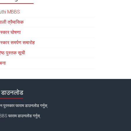
uthi MBBS
पाली त्रैमासिक
रस्कार घोषणा
रस्कार समर्पण समारोह
रेष्ठ पुस्तक सूची
चना
डाउनलोड
न पुरस्कार फाराम डाउनलोड गर्नुस्
BS फाराम डाउनलोड गर्नुस्