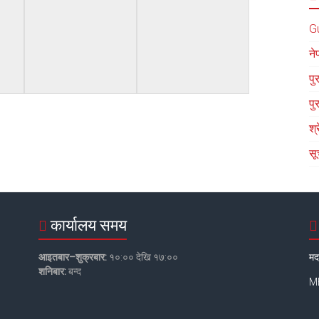
G
ने
पु
पु
श्
सू
कार्यालय समय
आइतबार–शुक्रबार:
१०:०० देखि १७:००
मद
शनिबार:
बन्द
MB