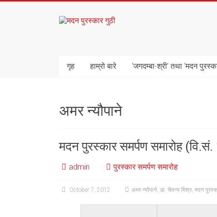
Skip
to
मदन
content
पुरस्कार
गुठी
गृह
हाम्रो बारे
‘जगदम्बा-श्री’ तथा ‘मदन पुरस्क
अमर न्यौपाने
मदन पुरस्कार समर्पण समारोह (वि.सं
admin
पुरस्कार समर्पण समारोह
October 7, 2012
अमर न्यौपाने
,
डा. चैतन्य मिश्र
,
मदन पुरस्