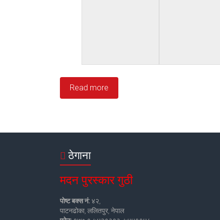
Read more
ठेगाना
मदन पुरस्कार गुठी
पोष्ट बक्स नं:
४२,
पाटनढोका, ललितपुर, नेपाल