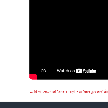
←
वि.सं. २०८१ को ‘जगदम्बा-श्री’ तथा ‘मदन पुरस्कार’ घो