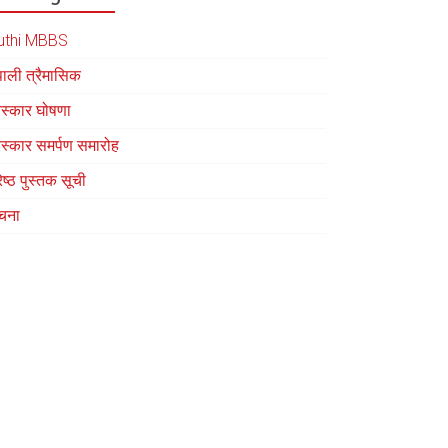
uthi MBBS
पाली त्रैमासिक
रस्कार घोषणा
रस्कार समर्पण समारोह
रेष्ठ पुस्तक सूची
चना