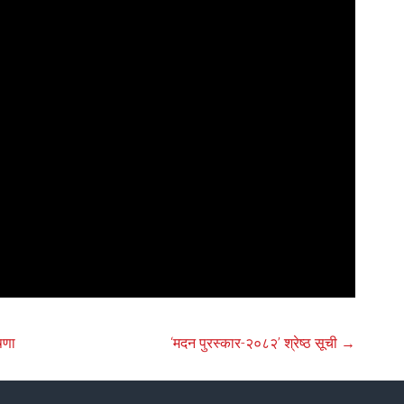
षणा
‘मदन पुरस्कार-२०८२’ श्रेष्ठ सूची
→