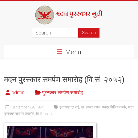
Skip
to
content
मदन
पुरस्कार
Menu
गुठी
मदन पुरस्कार समर्पण समारोह (वि.सं. २०५२)
admin
पुरस्कार समर्पण समारोह
September 29, 1995
इन्द्रबहादुर राई
,
डा. ईश्वर बराल
,
फादर विलियम बर्क
,
मदन
पुरस्कार समर्पण समारोह
,
वि.सं. २०५२