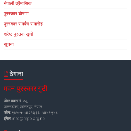
नेपाली त्रैमासिक
पुरस्कार घोषणा
पुरस्कार समर्पण समारोह
श्रेष्ठ पुस्तक सूची
सूचना
ठेगाना
मदन पुरस्कार गुठी
पोष्ट बक्स नं:
४२,
पाटनढोका, ललितपुर, नेपाल
फोन:
९७७-१-५४२१३९३, ५४४९९४८
ईमेल:
info@mpp.org.np