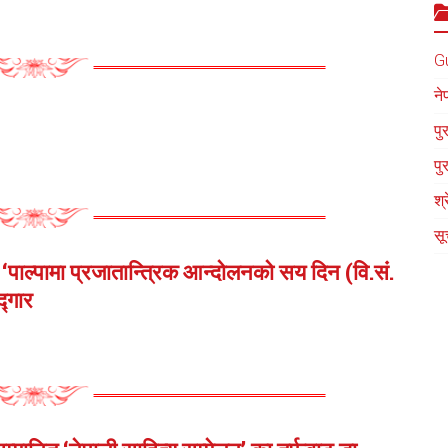
G
ने
पु
पु
श्
सू
‘पाल्पामा प्रजातान्त्रिक आन्दोलनको सय दिन (वि.सं.
द्गार