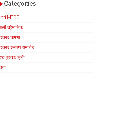
Categories
uthi MBBS
पाली त्रैमासिक
रस्कार घोषणा
रस्कार समर्पण समारोह
रेष्ठ पुस्तक सूची
चना