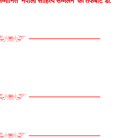
्मानित ‘नेपाली साहित्य सम्मेलन’ का तर्फबाट डा.