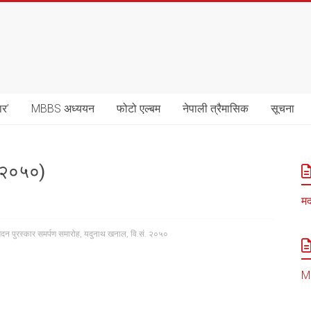
ार’
MBBS अध्ययन
फोटो एल्बम
नेपाली त्रैमासिक
सूचना
. २०५०)
मद
दन पुरस्कार समर्पण समारोह
,
यदुनाथ खनाल
,
वि.सं. २०५०
MB