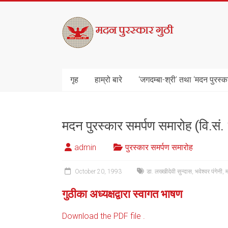
Skip
to
मदन
content
पुरस्कार
गुठी
गृह
हाम्रो बारे
‘जगदम्बा-श्री’ तथा ‘मदन पुरस्क
मदन पुरस्कार समर्पण समारोह (वि.सं
admin
पुरस्कार समर्पण समारोह
October 20, 1993
डा. लख्खीदेवी सुन्दास
,
भवेश्वर पंगेनी
,
म
गुठीका अध्यक्षद्वारा स्वागत भाषण
Download the PDF file .