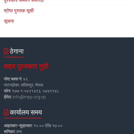
पुरस्कार समर्पण समारोह
श्रेष्ठ पुस्तक सूची
सूचना
ठेगाना
मदन पुरस्कार गुठी
पोष्ट बक्स नं:
४२,
पाटनढोका, ललितपुर, नेपाल
फोन:
९७७-१-५४२१३९३, ५४४९९४८
ईमेल:
info@mpp.org.np
कार्यालय समय
आइतबार–शुक्रबार:
१०:०० देखि १७:००
शनिबार:
बन्द